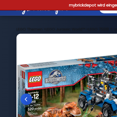
mybrickdepot wird einges
LEGO Themen
>
LEGO Jurassic World™
>
LEGO 75918 T. r