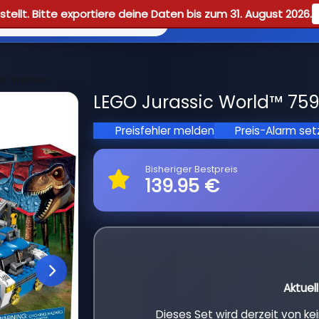
tellt. Bitte exportiere deine Daten bis zum 31. August 2026.
Reviews
Guid
ex Tracker
LEGO Jurassic World™ 7591
Preisfehler melden
Preis-Alarm se
Bisheriger Bestpreis
139.95 €
Aktuel
Dieses Set wird derzeit von k