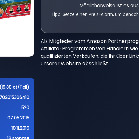
Möglicherweise ist es aus
Tipp: Setze einen Preis-Alarm, um benach
Als Mitglieder vom Amazon Partnerpro
Affiliate-Programmen von Händlern wie 
qualifizierten Verkäufen, die ihr über Li
unserer Website abschließt.
15.38 ct/Teil)
702015366410
520
07.05.2015
18.11.2016
18 Monate