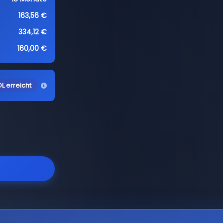
163,56 €
334,12 €
160,00 €
L erreicht