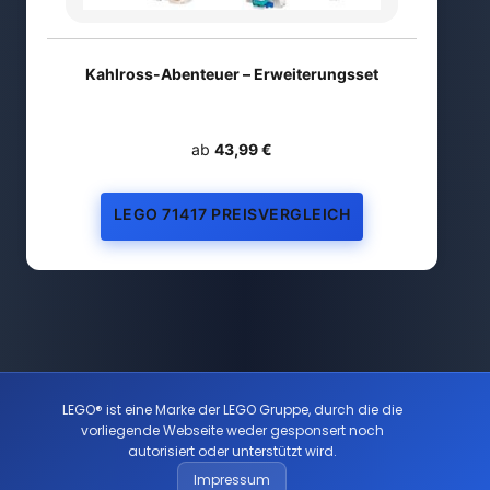
Kahlross-Abenteuer – Erweiterungsset
ab
43,99 €
LEGO 71417 PREISVERGLEICH
LEGO® ist eine Marke der LEGO Gruppe, durch die die
vorliegende Webseite weder gesponsert noch
autorisiert oder unterstützt wird.
Impressum