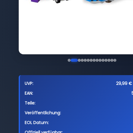
UVP:
29,99 € 
EAN:
Teile:
Veröffentlichung:
EOL Datum:
Offiziell verfügbar: