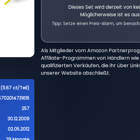
Dieses Set wird derzeit von k
Möglicherweise ist es aus
Tipp: Setze einen Preis-Alarm, um benach
Als Mitglieder vom Amazon Partnerpro
Affiliate-Programmen von Händlern wie 
qualifizierten Verkäufen, die ihr über Li
unserer Website abschließt.
(11.67 ct/Teil)
5702014731615
257
30.12.2009
02.05.2012
29 Monate