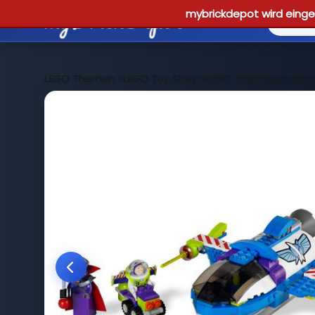
mybrickdepot wird einges
LEGO Themen
>
LEGO Toy Story
>
LEGO 7593 Buzz's St