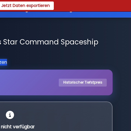
Jetzt Daten exportieren
es
Registrieren
Login
z's Star Command Spaceship
tzen
Historischer Tiefstpreis
l nicht verfügbar