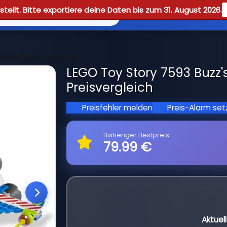
tellt. Bitte exportiere deine Daten bis zum 31. August 2026.
Reviews
Guid
ar Command Spaceship
LEGO Toy Story 7593 Buz
Preisvergleich
Preisfehler melden
Preis-Alarm se
Bisheriger Bestpreis
79.99 €
Aktuel