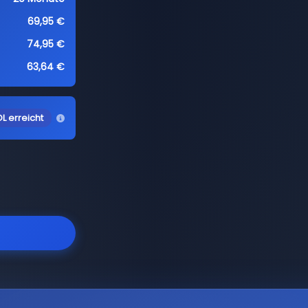
69,95 €
74,95 €
63,64 €
L erreicht