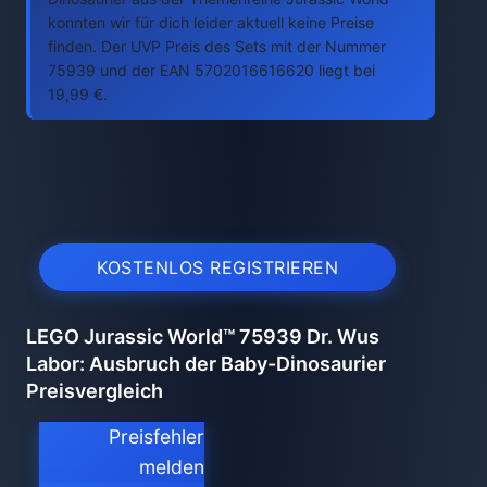
konnten wir für dich leider aktuell keine Preise
finden. Der UVP Preis des Sets mit der Nummer
75939 und der EAN 5702016616620 liegt bei
19,99 €.
KOSTENLOS REGISTRIEREN
LEGO Jurassic World™ 75939 Dr. Wus
Labor: Ausbruch der Baby-Dinosaurier
Preisvergleich
Preisfehler
melden