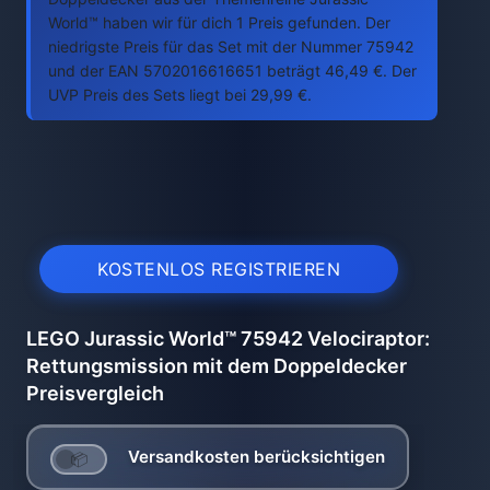
World™ haben wir für dich 1 Preis gefunden. Der
niedrigste Preis für das Set mit der Nummer 75942
und der EAN 5702016616651 beträgt 46,49 €. Der
UVP Preis des Sets liegt bei 29,99 €.
KOSTENLOS REGISTRIEREN
LEGO Jurassic World™ 75942 Velociraptor:
Rettungsmission mit dem Doppeldecker
Preisvergleich
Versandkosten berücksichtigen