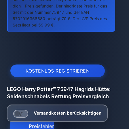
dich 1 Preis gefunden. Der niedrigste Preis für das
Set mit der Nummer 75947 und der EAN
5702016368680 beträgt 70 €. Der UVP Preis des
Sets liegt bei 59,99 €.
KOSTENLOS REGISTRIEREN
LEGO Harry Potter™ 75947 Hagrids Hütte:
Seidenschnabels Rettung Preisvergleich
Versandkosten berücksichtigen
Preisfehler