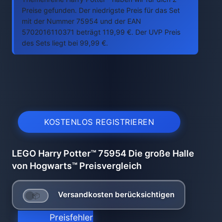
Preise gefunden. Der niedrigste Preis für das Set
mit der Nummer 75954 und der EAN
5702016110371 beträgt 119,99 €. Der UVP Preis
des Sets liegt bei 99,99 €.
KOSTENLOS REGISTRIEREN
LEGO Harry Potter™ 75954 Die große Halle
von Hogwarts™ Preisvergleich
Versandkosten berücksichtigen
Preisfehler