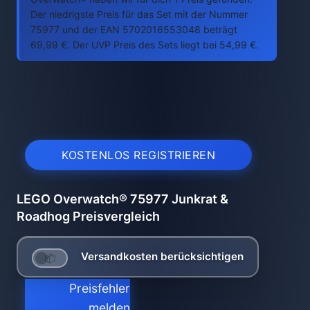
Der niedrigste Preis für das Set mit der Nummer
75977 und der EAN 5702016553048 beträgt
69,99 €. Der UVP Preis des Sets liegt bei 54,99 €.
KOSTENLOS REGISTRIEREN
LEGO Overwatch® 75977 Junkrat &
Roadhog Preisvergleich
Versandkosten berücksichtigen
Preisfehler
melden