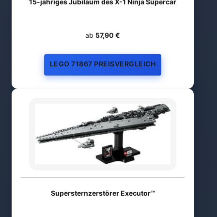
15-jähriges Jubiläum des X-1 Ninja Supercar
ab
57,90 €
LEGO 71867 PREISVERGLEICH
Supersternzerstörer Executor™