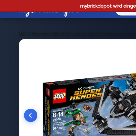
mybrickdepot wird einges
LEGO Themen
>
LEGO DC
>
LEGO 76046 Helden der Gerech