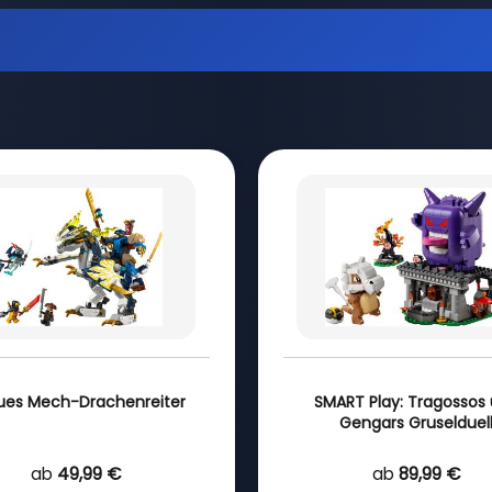
ues Mech-Drachenreiter
SMART Play: Tragossos
Gengars Gruselduel
ab
49,99 €
ab
89,99 €