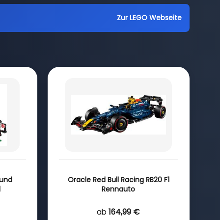
Zur LEGO Webseite
 und
Oracle Red Bull Racing RB20 F1
l
Rennauto
ab
164,99 €