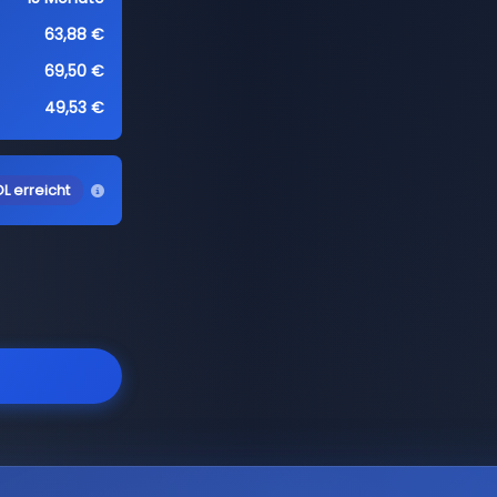
63,88 €
69,50 €
49,53 €
L erreicht