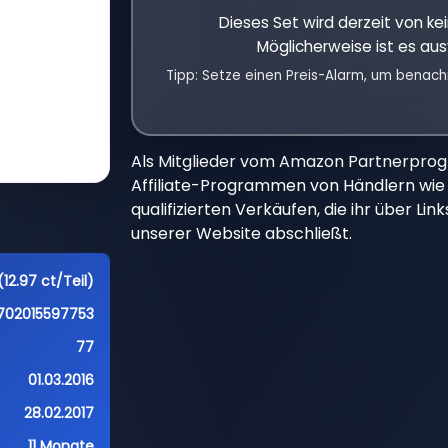
Dieses Set wird derzeit von k
Möglicherweise ist es aus
Tipp: Setze einen Preis-Alarm, um benach
Als Mitglieder vom Amazon Partnerpro
Affiliate-Programmen von Händlern wie 
qualifizierten Verkäufen, die ihr über Li
unserer Website abschließt.
(12.97 ct/Teil)
702015597753
77
01.03.2016
28.02.2017
11 Monate