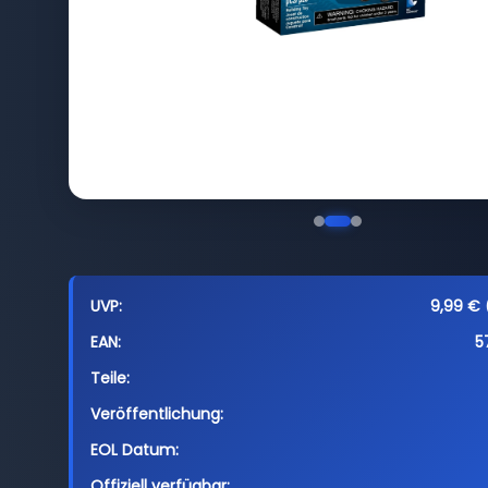
UVP:
9,99 € 
EAN:
5
Teile:
Veröffentlichung:
EOL Datum:
Offiziell verfügbar: