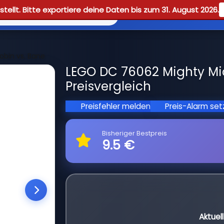
tellt. Bitte exportiere deine Daten bis zum 31. August 2026.
Reviews
Guid
obin vs. Bane
LEGO DC 76062 Mighty Mic
Preisvergleich
Preisfehler melden
Preis-Alarm se
Bisheriger Bestpreis
9.5 €
Aktuel