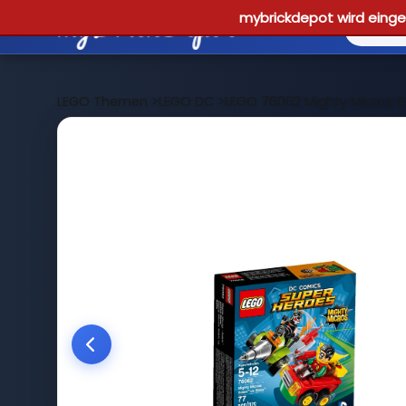
mybrickdepot wird einges
LEGO Themen
>
LEGO DC
>
LEGO 76062 Mighty Micros: R