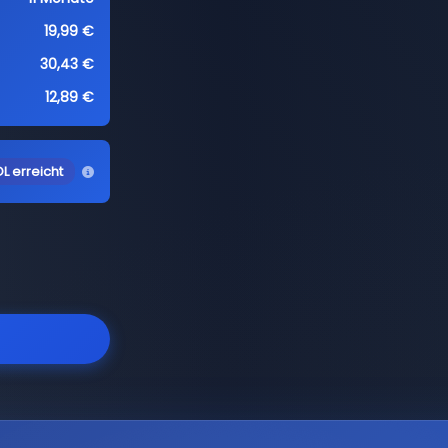
19,99 €
30,43 €
12,89 €
L erreicht