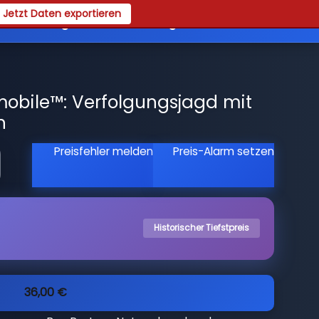
Jetzt Daten exportieren
es
Registrieren
Login
obile™: Verfolgungsjagd mit
h
Preisfehler melden
Preis-Alarm setzen
Historischer Tiefstpreis
36,00 €