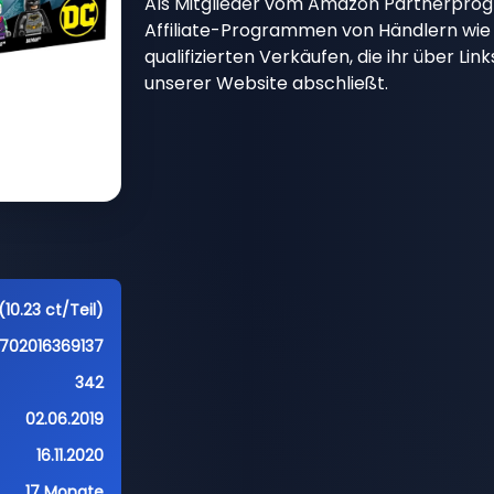
Als Mitglieder vom Amazon Partnerpro
Affiliate-Programmen von Händlern wie 
qualifizierten Verkäufen, die ihr über Li
unserer Website abschließt.
10.23 ct/Teil)
702016369137
342
02.06.2019
16.11.2020
17 Monate