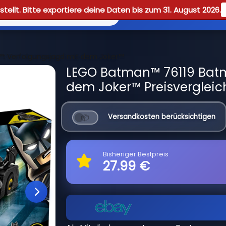
tellt. Bitte exportiere deine Daten bis zum 31. August 2026.
Reviews
Guid
™: Verfolgungsjagd mit dem Joker™
LEGO Batman™ 76119 Batm
dem Joker™ Preisvergleic
Versandkosten berücksichtigen
Bisheriger Bestpreis
27.99 €