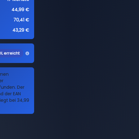
44,99 €
70,41 €
43,29 €
L erreicht
amen
er
funden. Der
nd der EAN
iegt bei 34,99