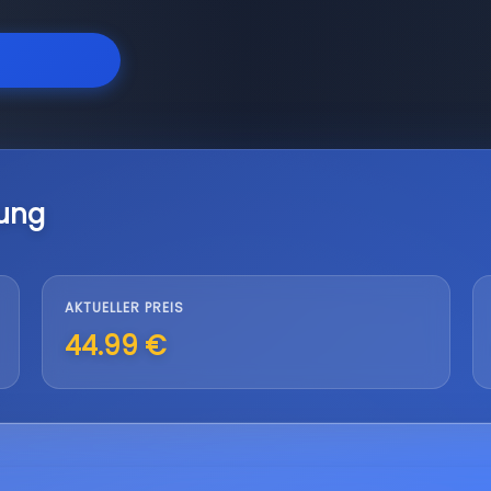
lung
AKTUELLER PREIS
44.99 €