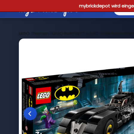
mybrickdepot wird einges
LEGO Themen
>
LEGO Batman™
>
LEGO 76119 Batmobile