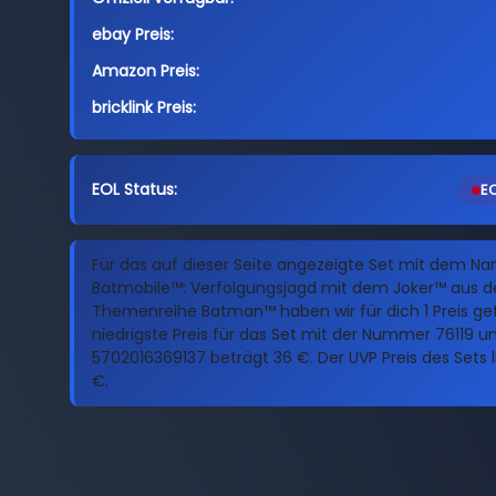
ebay Preis:
Amazon Preis:
bricklink Preis:
EOL Status:
EO
Für das auf dieser Seite angezeigte Set mit dem N
Batmobile™: Verfolgungsjagd mit dem Joker™ aus d
Themenreihe Batman™ haben wir für dich 1 Preis ge
niedrigste Preis für das Set mit der Nummer 76119 u
5702016369137 beträgt 36 €. Der UVP Preis des Sets l
€.