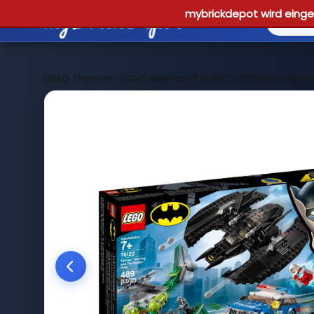
mybrickdepot wird einges
LEGO Themen
>
LEGO Batman™
>
LEGO 76120 Batman™: 