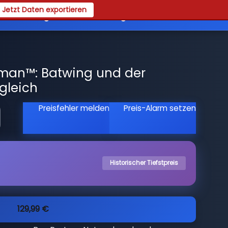
Jetzt Daten exportieren
es
Registrieren
Login
man™: Batwing und der
rgleich
Preisfehler melden
Preis-Alarm setzen
Historischer Tiefstpreis
129,99 €