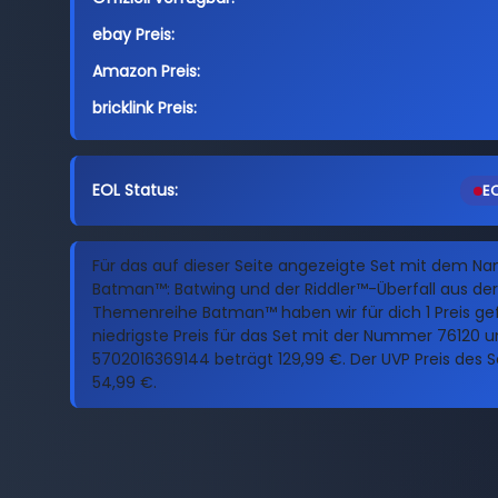
ebay Preis:
Amazon Preis:
bricklink Preis:
EOL Status:
EO
Für das auf dieser Seite angezeigte Set mit dem N
Batman™: Batwing und der Riddler™-Überfall aus der
Themenreihe Batman™ haben wir für dich 1 Preis ge
niedrigste Preis für das Set mit der Nummer 76120 u
5702016369144 beträgt 129,99 €. Der UVP Preis des Se
54,99 €.