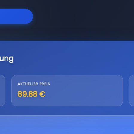
lung
AKTUELLER PREIS
89.88 €