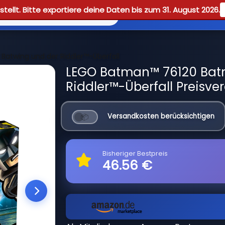
tellt. Bitte exportiere deine Daten bis zum 31. August 2026.
Reviews
Guid
Batwing und der Riddler™-Überfall
LEGO Batman™ 76120 Bat
Riddler™-Überfall Preisve
Versandkosten berücksichtigen
Bisheriger Bestpreis
46.56 €