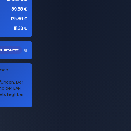
89,88 €
125,86 €
111,33 €
L erreicht
amen
funden. Der
nd der EAN
ts liegt bei