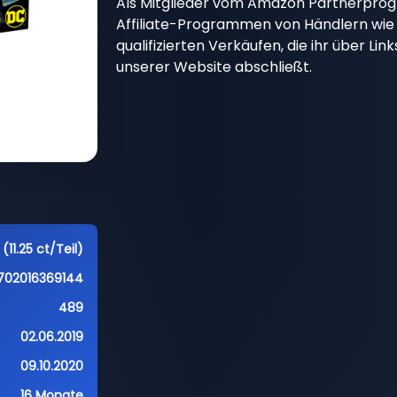
Als Mitglieder vom Amazon Partnerpro
Affiliate-Programmen von Händlern wie 
qualifizierten Verkäufen, die ihr über Li
unserer Website abschließt.
(11.25 ct/Teil)
702016369144
489
02.06.2019
09.10.2020
16 Monate