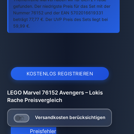
gefunden. Der niedrigste Preis für das Set mit der
Nummer 76152 und der EAN 5702016619331
beträgt 77,77 €. Der UVP Preis des Sets liegt bei
59,99 €.
KOSTENLOS REGISTRIEREN
LEGO Marvel 76152 Avengers – Lokis
Rache Preisvergleich
Versandkosten berücksichtigen
Preisfehler