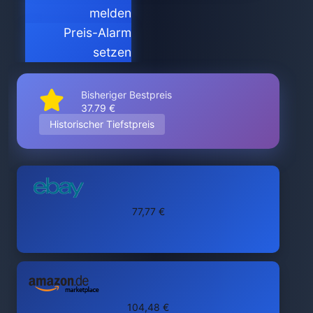
melden
Preis-Alarm
setzen
Bisheriger Bestpreis
37.79 €
Historischer Tiefstpreis
77,77 €
104,48 €