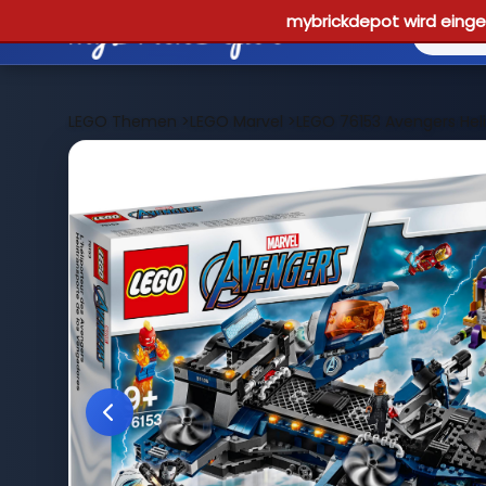
mybrickdepot wird einges
LEGO Themen
>
LEGO Marvel
>
LEGO 76153 Avengers Heli