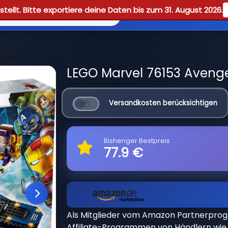
tellt. Bitte exportiere deine Daten bis zum 31. August 2026.
Reviews
Guid
carrier
LEGO Marvel 76153 Avenger
Versandkosten berücksichtigen
Bisheriger Bestpreis
77.9 €
Als Mitglieder vom Amazon Partnerpro
Affiliate-Programmen von Händlern wie 