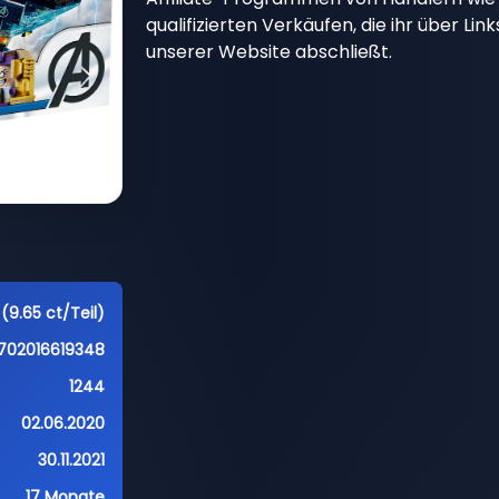
qualifizierten Verkäufen, die ihr über Li
unserer Website abschließt.
 (9.65 ct/Teil)
702016619348
1244
02.06.2020
30.11.2021
17 Monate