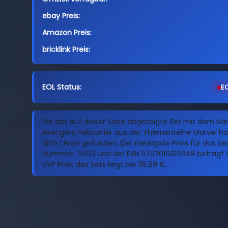
ebay Preis:
Amazon Preis:
bricklink Preis:
EOL Status:
EO
Für das auf dieser Seite angezeigte Set mit dem N
Avengers Helicarrier aus der Themenreihe Marvel ha
dich 1 Preis gefunden. Der niedrigste Preis für das Se
Nummer 76153 und der EAN 5702016619348 beträgt 1
UVP Preis des Sets liegt bei 119,99 €.