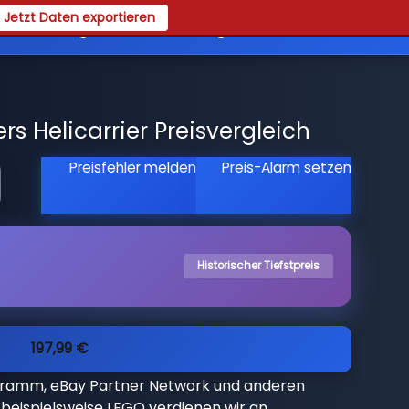
Jetzt Daten exportieren
es
Registrieren
Login
s Helicarrier Preisvergleich
Preisfehler melden
Preis-Alarm setzen
Historischer Tiefstpreis
197,99 €
gramm, eBay Partner Network und anderen
beispielsweise LEGO verdienen wir an