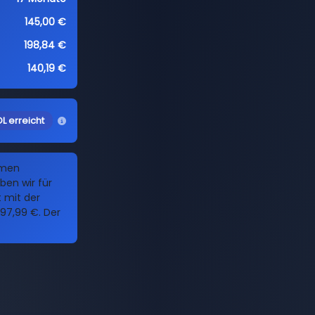
145,00 €
198,84 €
140,19 €
L erreicht
amen
ben wir für
t mit der
97,99 €. Der