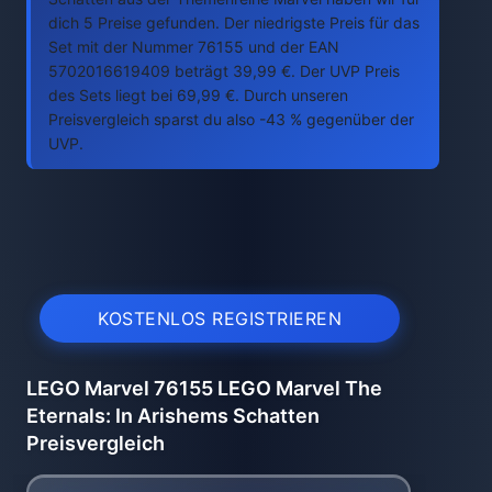
dich 5 Preise gefunden. Der niedrigste Preis für das
Set mit der Nummer 76155 und der EAN
5702016619409 beträgt 39,99 €. Der UVP Preis
des Sets liegt bei 69,99 €. Durch unseren
Preisvergleich sparst du also -43 % gegenüber der
UVP.
KOSTENLOS REGISTRIEREN
LEGO Marvel 76155 LEGO Marvel The
Eternals: In Arishems Schatten
Preisvergleich