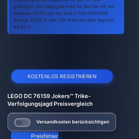
gefunden. Der niedrigste Preis für das Set mit der
Nummer 76159 und der EAN 5702016619386
beträgt 49,95 €. Der UVP Preis des Sets liegt bei
49,99 €.
KOSTENLOS REGISTRIEREN
LEGO DC 76159 Jokers™ Trike-
Verfolgungsjagd Preisvergleich
Versandkosten berücksichtigen
Preisfehler