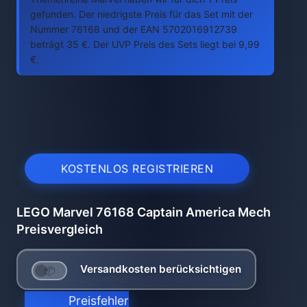
gefunden. Der niedrigste Preis für das Set mit der
Nummer 76168 und der EAN 5702016912739
beträgt 35 €. Der UVP Preis des Sets liegt bei 9,99
€.
KOSTENLOS REGISTRIEREN
LEGO Marvel 76168 Captain America Mech
Preisvergleich
Versandkosten berücksichtigen
Preisfehler