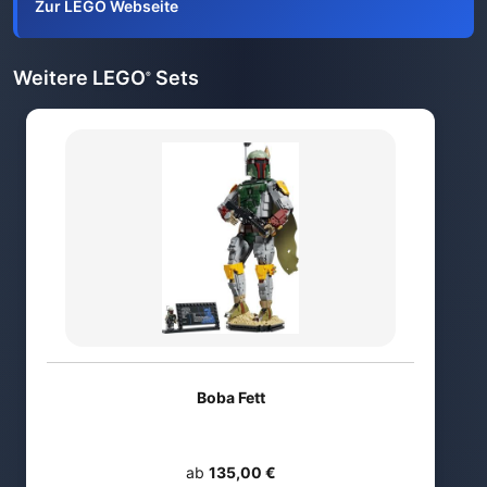
Zur LEGO Webseite
Weitere LEGO
Sets
®
Boba Fett
ab
135,00 €