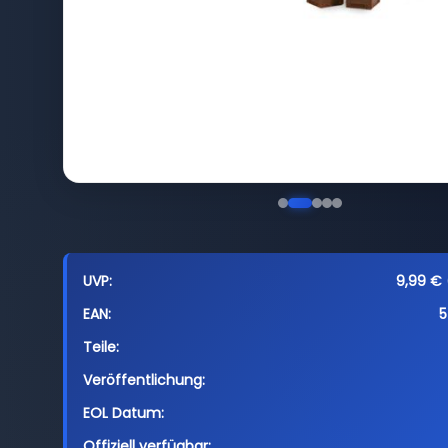
UVP:
9,99 € 
EAN:
5
Teile:
Veröffentlichung:
EOL Datum:
Offiziell verfügbar: