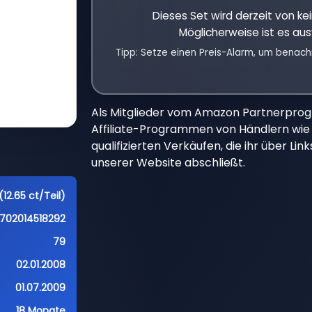
Dieses Set wird derzeit von k
Möglicherweise ist es aus
Tipp: Setze einen Preis-Alarm, um benach
Als Mitglieder vom Amazon Partnerpro
Affiliate-Programmen von Händlern wie 
qualifizierten Verkäufen, die ihr über Li
unserer Website abschließt.
(12.65 ct/Teil)
702014518292
79
02.01.2008
01.07.2009
18 Monate