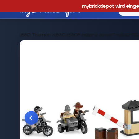
mybrickdepot wird einges
LEGO Themen
>
LEGO LEGO® Indiana Jones™
>
LEGO 762