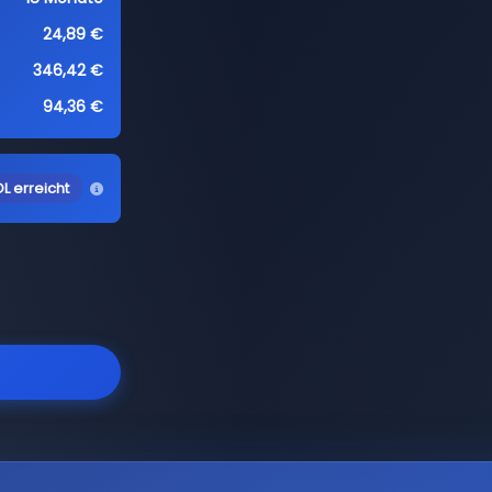
24,89 €
346,42 €
94,36 €
L erreicht