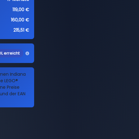
119,00 €
160,00 €
215,51 €
L erreicht
amen Indiana
he LEGO®
ine Preise
 und der EAN