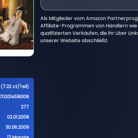
Als Mitglieder vom Amazon Partnerpro
Affiliate-Programmen von Händlern wie 
qualifizierten Verkäufen, die ihr über Li
unserer Website abschließt.
 (7.22 ct/Teil)
702014518308
277
02.01.2008
30.06.2009
17 Monate