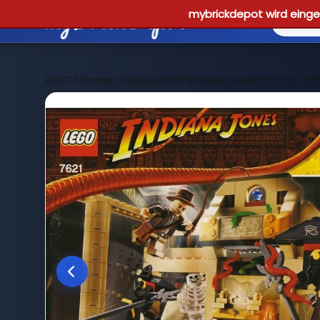
mybrickdepot wird einges
LEGO Themen
>
LEGO LEGO® Indiana Jones™
>
LEGO 762