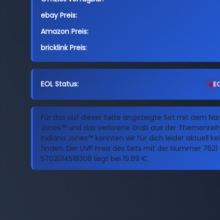
ebay Preis:
Amazon Preis:
bricklink Preis:
EOL Status:
EO
Für das auf dieser Seite angezeigte Set mit dem N
Jones™ und das verlorene Grab aus der Themenrei
Indiana Jones™ konnten wir für dich leider aktuell ke
finden. Der UVP Preis des Sets mit der Nummer 7621
5702014518308 liegt bei 19,99 €.