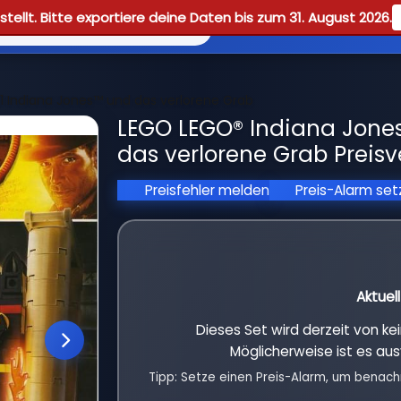
tellt. Bitte exportiere deine Daten bis zum 31. August 2026.
Reviews
Guid
1 Indiana Jones™ und das verlorene Grab
LEGO LEGO® Indiana Jone
das verlorene Grab Preisv
Preisfehler melden
Preis-Alarm se
Aktuel
Dieses Set wird derzeit von k
Möglicherweise ist es aus
Tipp: Setze einen Preis-Alarm, um benach