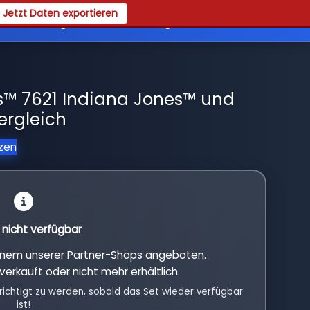
Jetzt Daten exportieren
es
Registrieren
Login
s™ 7621 Indiana Jones™ und
ergleich
tzen
l nicht verfügbar
einem unserer Partner-Shops angeboten.
verkauft oder nicht mehr erhältlich.
richtigt zu werden, sobald das Set wieder verfügbar
ist!