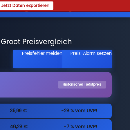
Jetzt Daten exportieren
es
Registrieren
Login
 Groot Preisvergleich
Preisfehler melden
Preis-Alarm setzen
Historischer Tiefstpreis
35,99 €
-28 % vom UVP!
46,28 €
-7 % vom UVP!