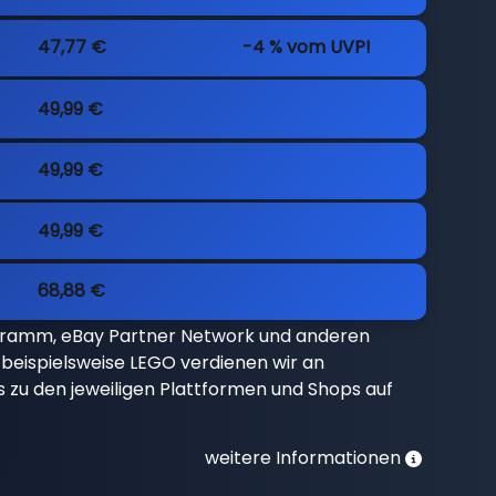
47,77 €
-4 % vom UVP!
49,99 €
49,99 €
49,99 €
68,88 €
gramm, eBay Partner Network und anderen
beispielsweise LEGO verdienen wir an
nks zu den jeweiligen Plattformen und Shops auf
weitere Informationen