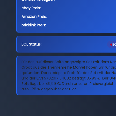
ebay Preis:
Amazon Preis:
bricklink Preis:
EOL Status:
EO
Für das auf dieser Seite angezeigte Set mit dem Na
Groot aus der Themenreihe Marvel haben wir für dic
gefunden. Der niedrigste Preis für das Set mit der
und der EAN 5702017154602 beträgt 35,99 €. Der UVP
Sets liegt bei 49,99 €. Durch unseren Preisvergleich
also -28 % gegenüber der UVP.