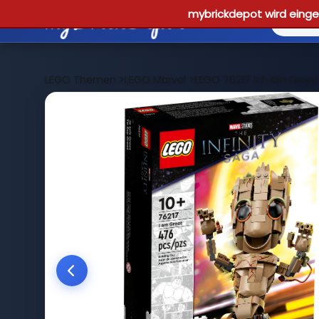
mybrickdepot wird einges
LEGO Themen
>
LEGO Marvel
>
LEGO 76217 Ich bin Groot