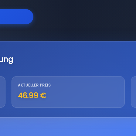
lung
AKTUELLER PREIS
46.99 €