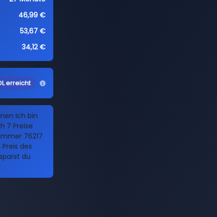
46,99 €
53,67 €
34,12 €
L erreicht
men Ich bin
h 7 Preise
 Nummer 76217
 Preis des
 sparst du