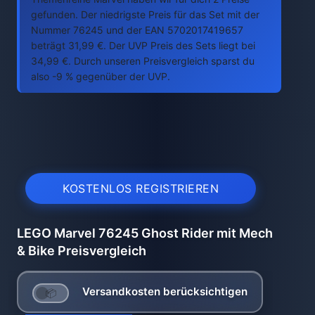
gefunden. Der niedrigste Preis für das Set mit der
Nummer 76245 und der EAN 5702017419657
beträgt 31,99 €. Der UVP Preis des Sets liegt bei
34,99 €. Durch unseren Preisvergleich sparst du
also -9 % gegenüber der UVP.
KOSTENLOS REGISTRIEREN
LEGO Marvel 76245 Ghost Rider mit Mech
& Bike Preisvergleich
Versandkosten berücksichtigen