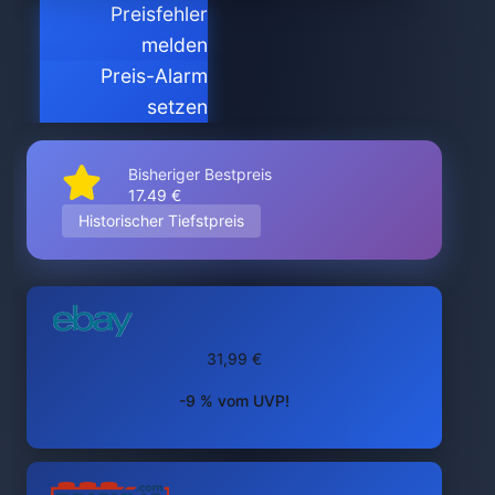
Preisfehler
melden
Preis-Alarm
setzen
Bisheriger Bestpreis
17.49 €
Historischer Tiefstpreis
31,99 €
-9 % vom UVP!