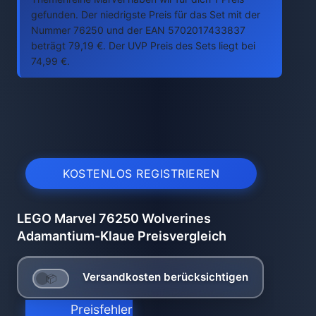
gefunden. Der niedrigste Preis für das Set mit der
Nummer 76250 und der EAN 5702017433837
beträgt 79,19 €. Der UVP Preis des Sets liegt bei
74,99 €.
KOSTENLOS REGISTRIEREN
LEGO Marvel 76250 Wolverines
Adamantium-Klaue Preisvergleich
Versandkosten berücksichtigen
Preisfehler