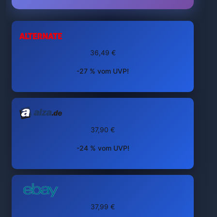
36,49 €
-27 % vom UVP!
37,90 €
-24 % vom UVP!
37,99 €