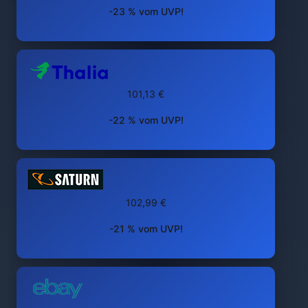
-23 % vom UVP!
101,13 €
-22 % vom UVP!
102,99 €
-21 % vom UVP!