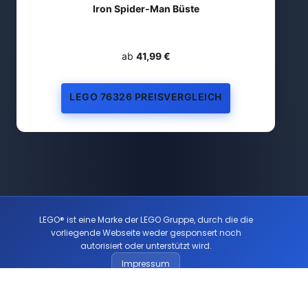
Iron Spider-Man Büste
ab
41,99 €
LEGO 76326 PREISVERGLEICH
LEGO® ist eine Marke der LEGO Gruppe, durch die die
vorliegende Webseite weder gesponsert noch
autorisiert oder unterstützt wird.
Impressum
AGB