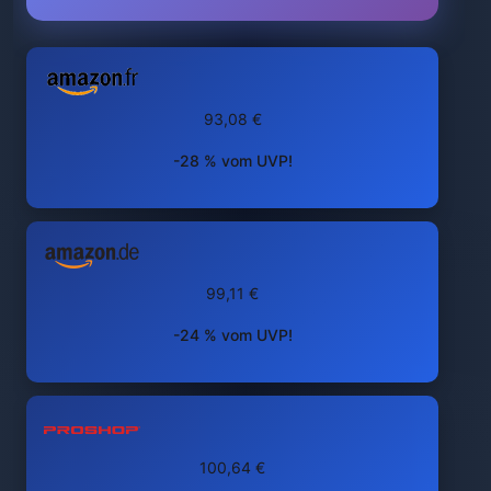
93,08 €
-28 % vom UVP!
99,11 €
-24 % vom UVP!
100,64 €