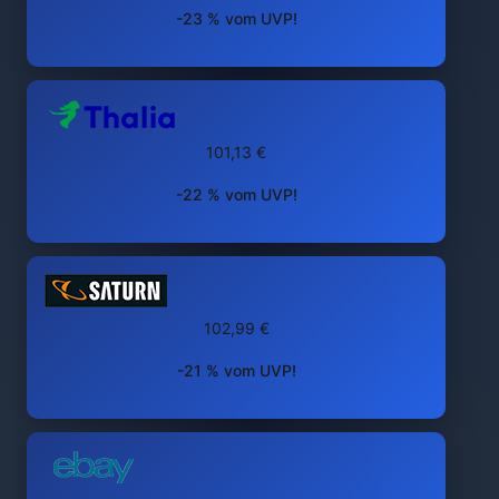
-23 % vom UVP!
101,13 €
-22 % vom UVP!
102,99 €
-21 % vom UVP!