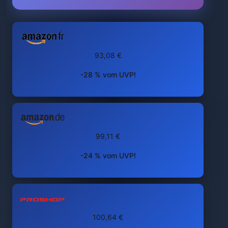
93,08 €
-28 % vom UVP!
99,11 €
-24 % vom UVP!
100,64 €