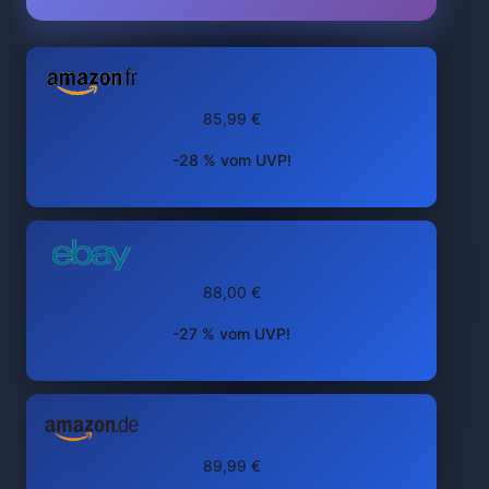
85,99 €
-28 % vom UVP!
88,00 €
-27 % vom UVP!
89,99 €