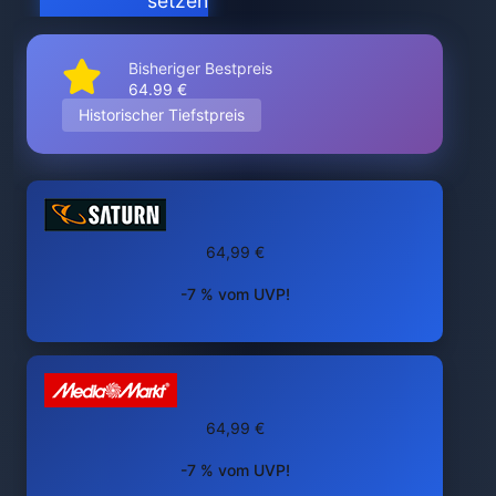
setzen
Bisheriger Bestpreis
64.99 €
Historischer Tiefstpreis
64,99 €
-7 % vom UVP!
64,99 €
-7 % vom UVP!