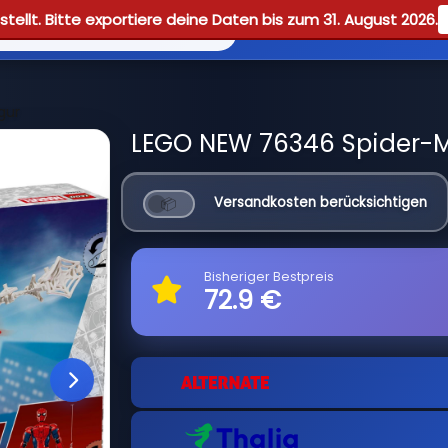
tellt. Bitte exportiere deine Daten bis zum 31. August 2026.
Reviews
Guid
gur
LEGO NEW 76346 Spider-M
Versandkosten berücksichtigen
Bisheriger Bestpreis
72.9 €