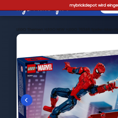
mybrickdepot wird einges
LEGO Themen
>
LEGO NEW
>
LEGO 76346 Spider-Man-Fi