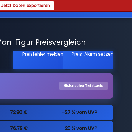
Jetzt Daten exportieren
es
Registrieren
Login
an-Figur Preisvergleich
Preisfehler melden
Preis-Alarm setzen
Historischer Tiefstpreis
72,90 €
-27 % vom UVP!
76,79 €
-23 % vom UVP!