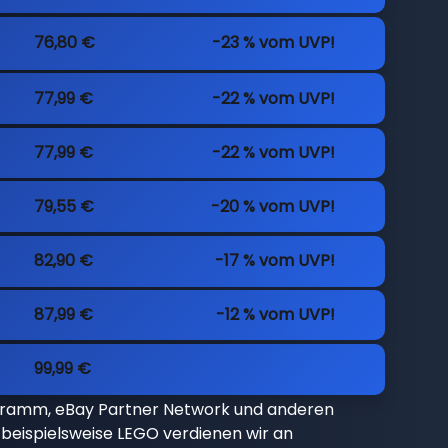
76,80 €
-23 % vom UVP!
77,99 €
-22 % vom UVP!
77,99 €
-22 % vom UVP!
79,55 €
-20 % vom UVP!
82,90 €
-17 % vom UVP!
87,99 €
-12 % vom UVP!
99,99 €
gramm, eBay Partner Network und anderen
beispielsweise LEGO verdienen wir an