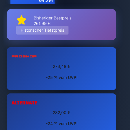
setzen
Bisheriger Bestpreis
261.99 €
Historischer Tiefstpreis
276,48 €
-25 % vom UVP!
282,00 €
-24 % vom UVP!