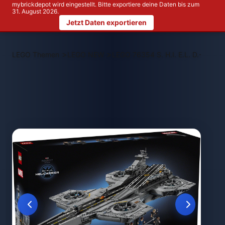
mybrickdepot wird eingestellt. Bitte exportiere deine Daten bis zum
31. August 2026.
Jetzt Daten exportieren
>
>
LEGO Themen
LEGO NEW
LEGO 76354 S. H.I. E.L. D.-Helicar