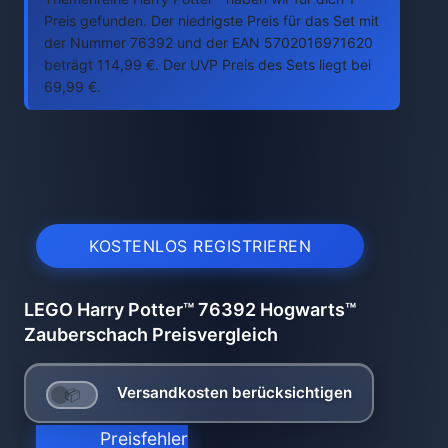
Preis gefunden. Der niedrigste Preis für das Set mit
der Nummer 76392 und der EAN 5702016971620
beträgt 114,99 €. Der UVP Preis des Sets liegt bei
69,99 €.
KOSTENLOS REGISTRIEREN
LEGO Harry Potter™ 76392 Hogwarts™
Zauberschach Preisvergleich
Versandkosten berücksichtigen
Preisfehler