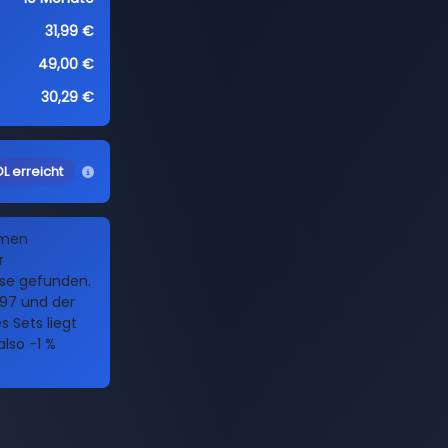
31,99 €
49,00 €
30,29 €
L erreicht
amen
r
ise gefunden.
397 und der
 Sets liegt
also -1 %