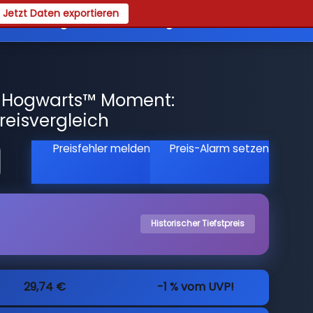
Jetzt Daten exportieren
es
Registrieren
Login
7 Hogwarts™ Moment:
reisvergleich
Preisfehler melden
Preis-Alarm setzen
Historischer Tiefstpreis
29,74 €
-1 % vom UVP!