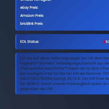
ebay Preis:
Amazon Preis:
bricklink Preis:
EOL Status:
EO
Für das auf dieser Seite angezeigte Set mit dem N
Hogwarts™ Moment: Verteidigungsunterricht aus de
Themenreihe Harry Potter™ haben wir für dich 2 Pre
Der niedrigste Preis für das Set mit der Nummer 76
EAN 5702017153384 beträgt 29,74 €. Der UVP Preis des
bei 29,99 €. Durch unseren Preisvergleich sparst du 
gegenüber der UVP.