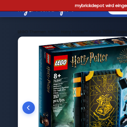
mybrickdepot wird einges
LEGO Themen
>
LEGO Harry Potter™
>
LEGO 76397 Hogwa