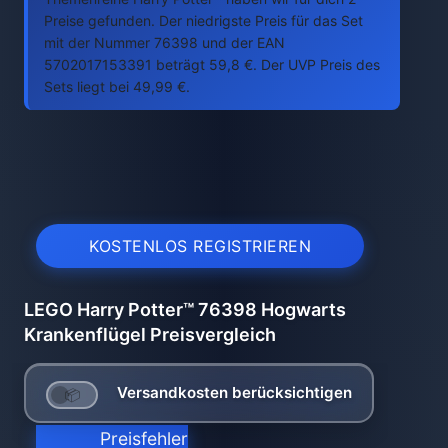
Preise gefunden. Der niedrigste Preis für das Set
mit der Nummer 76398 und der EAN
5702017153391 beträgt 59,8 €. Der UVP Preis des
Sets liegt bei 49,99 €.
KOSTENLOS REGISTRIEREN
LEGO Harry Potter™ 76398 Hogwarts
Krankenflügel Preisvergleich
Versandkosten berücksichtigen
Preisfehler