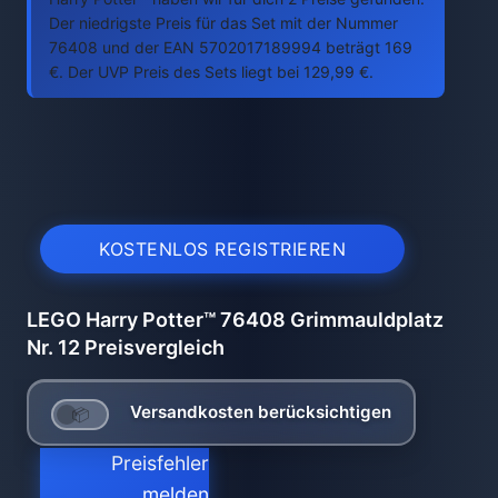
Der niedrigste Preis für das Set mit der Nummer
76408 und der EAN 5702017189994 beträgt 169
€. Der UVP Preis des Sets liegt bei 129,99 €.
KOSTENLOS REGISTRIEREN
LEGO Harry Potter™ 76408 Grimmauldplatz
Nr. 12 Preisvergleich
Versandkosten berücksichtigen
Preisfehler
melden