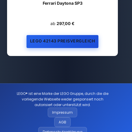
Ferrari Daytona SP3
ab
297,00 €
LEGO 42143 PREISVERGLEICH
LEGO® ist eine Marke der LEGO Gruppe, durch die die
vorliegende Webseite weder gesponsert noch
autorisiert oder unterstützt wird.
Impressum
AGB
Datenschutzerklärung