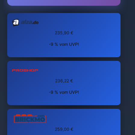
235,90 €
-9 % vom UVP!
236,22 €
-9 % vom UVP!
259,00 €