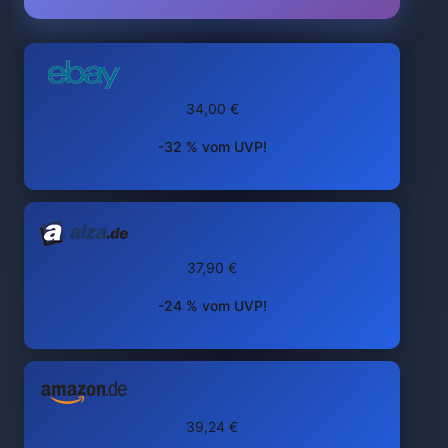
34,00 €
-32 % vom UVP!
37,90 €
-24 % vom UVP!
39,24 €