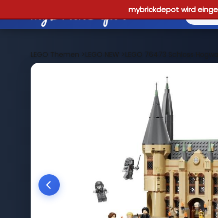
mybrickdepot wird einges
LEGO Themen
>
LEGO NEW
>
LEGO 76473 Schloss Hogwar