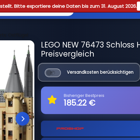
tellt. Bitte exportiere deine Daten bis zum 31. August 2026.
Reviews
Guid
ts: Ostflügel
LEGO NEW 76473 Schloss H
Preisvergleich
Versandkosten berücksichtigen
Bisheriger Bestpreis
185.22 €