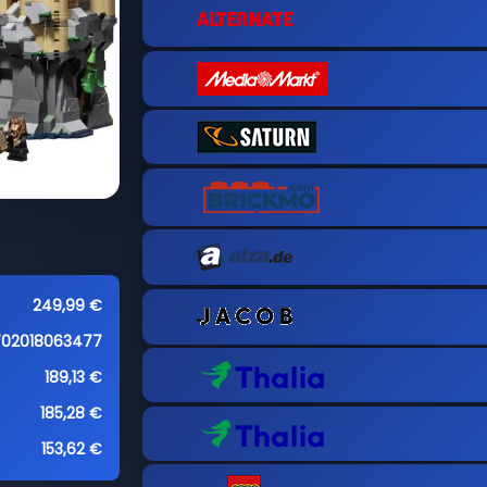
249,99 €
702018063477
189,13 €
185,28 €
153,62 €