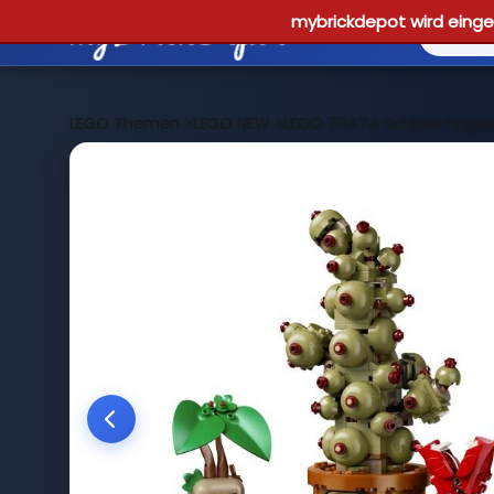
mybrickdepot wird einges
LEGO Themen
>
LEGO NEW
>
LEGO 76474 Schloss Hogwar