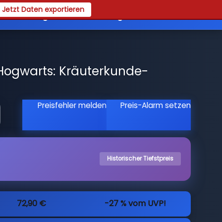
Jetzt Daten exportieren
es
Registrieren
Login
Hogwarts: Kräuterkunde-
Preisfehler melden
Preis-Alarm setzen
Historischer Tiefstpreis
72,90 €
-27 % vom UVP!