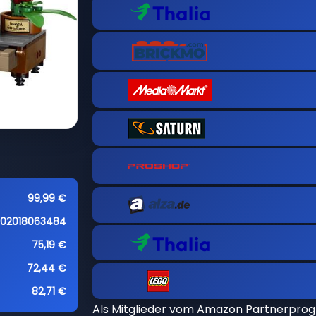
99,99 €
702018063484
75,19 €
72,44 €
82,71 €
Als Mitglieder vom Amazon Partnerpro