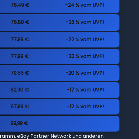
76,49 €
-24 % vom UVP!
76,80 €
-23 % vom UVP!
77,99 €
-22 % vom UVP!
77,99 €
-22 % vom UVP!
79,55 €
-20 % vom UVP!
82,90 €
-17 % vom UVP!
87,99 €
-12 % vom UVP!
99,99 €
gramm, eBay Partner Network und anderen