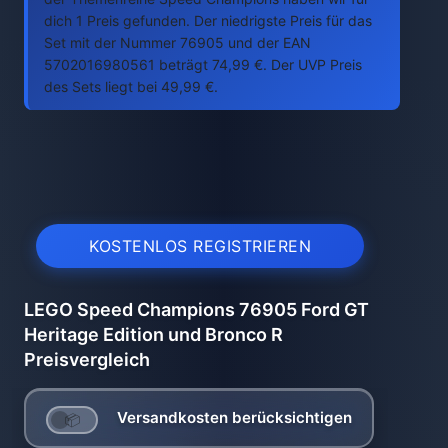
dich 1 Preis gefunden. Der niedrigste Preis für das
Set mit der Nummer 76905 und der EAN
5702016980561 beträgt 74,99 €. Der UVP Preis
des Sets liegt bei 49,99 €.
KOSTENLOS REGISTRIEREN
LEGO Speed Champions 76905 Ford GT
Heritage Edition und Bronco R
Preisvergleich
Versandkosten berücksichtigen