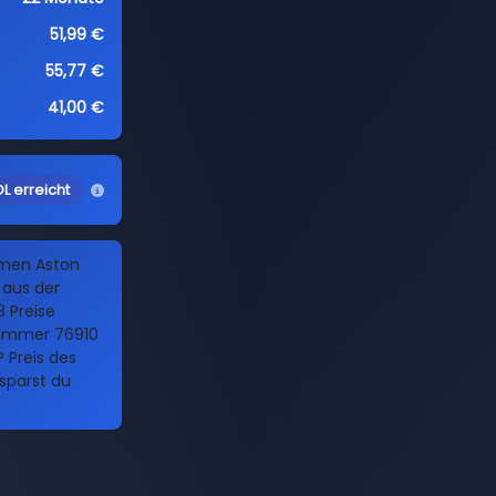
51,99 €
55,77 €
41,00 €
L erreicht
amen Aston
 aus der
 Preise
 Nummer 76910
 Preis des
 sparst du