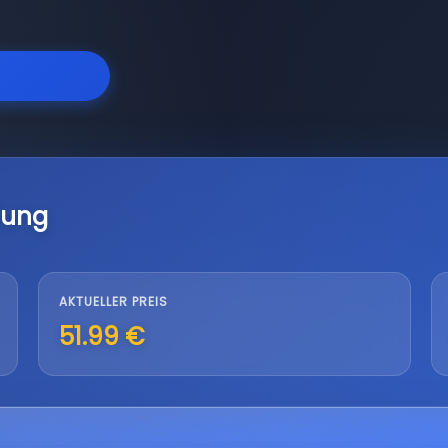
lung
AKTUELLER PREIS
51.99 €