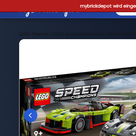
mybrickdepot wird einges
LEGO Themen
>
LEGO Speed Champions
>
LEGO 76910 A