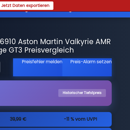
Jetzt Daten exportieren
es
Registrieren
Login
910 Aston Martin Valkyrie AMR
ge GT3 Preisvergleich
Preisfehler melden
Preis-Alarm setzen
Historischer Tiefstpreis
39,99 €
-11 % vom UVP!