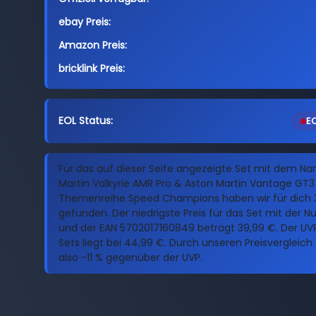
ebay Preis:
Amazon Preis:
bricklink Preis:
EOL Status:
EO
Für das auf dieser Seite angezeigte Set mit dem N
Martin Valkyrie AMR Pro & Aston Martin Vantage GT3
Themenreihe Speed Champions haben wir für dich 3
gefunden. Der niedrigste Preis für das Set mit der
und der EAN 5702017160849 beträgt 39,99 €. Der UVP
Sets liegt bei 44,99 €. Durch unseren Preisvergleich
also -11 % gegenüber der UVP.