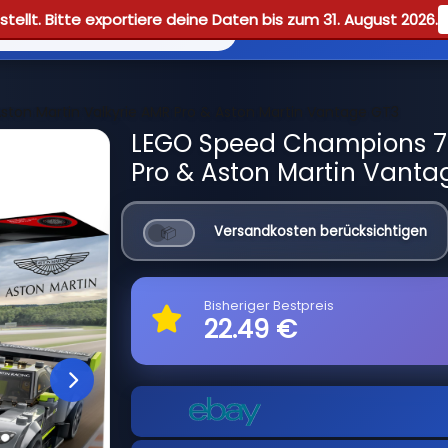
tellt. Bitte exportiere deine Daten bis zum 31. August 2026.
Reviews
Guid
ston Martin Valkyrie AMR Pro & Aston Martin Vantage GT3
LEGO Speed Champions 76
Pro & Aston Martin Vanta
Versandkosten berücksichtigen
Bisheriger Bestpreis
22.49 €