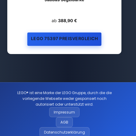
ab
388,90 €
LEGO 75397 PREISVERGLEICH
LEGO® ist eine Marke der LEGO Gruppe, durch die die
vorliegende Webseite weder gesponsert noch
autorisiert oder unterstützt wird.
Impressum
AGB
Datenschutzerklärung