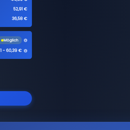
52,91 €
36,58 €
Möglich
1 - 60,39 €