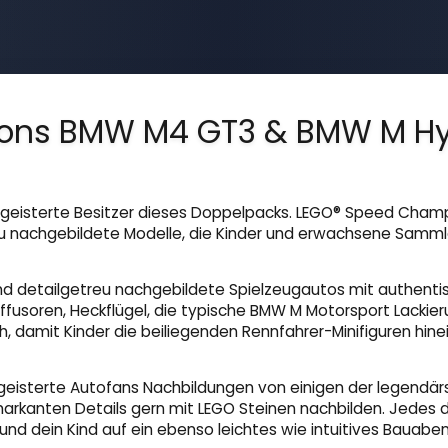
ons BMW M4 GT3 & BMW M Hy
geisterte Besitzer dieses Doppelpacks. LEGO® Speed Cha
u nachgebildete Modelle, die Kinder und erwachsene Samml
d detailgetreu nachgebildete Spielzeugautos mit authenti
fusoren, Heckflügel, die typische BMW M Motorsport Lackierun
 damit Kinder die beiliegenden Rennfahrer-Minifiguren hi
isterte Autofans Nachbildungen von einigen der legendärste
arkanten Details gern mit LEGO Steinen nachbilden. Jedes d
 und dein Kind auf ein ebenso leichtes wie intuitives Bauab