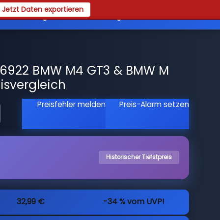
Jetzt Daten exportieren
es
Registrieren
Login
76922 BMW M4 GT3 & BMW M
isvergleich
Preisfehler melden
Preis-Alarm setzen
Historischer Tiefstpreis
32,99 €
-34 % vom UVP!