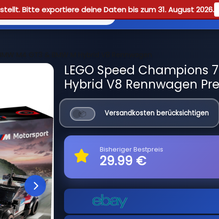
tellt. Bitte exportiere deine Daten bis zum 31. August 2026.
Reviews
Guid
BMW M4 GT3 & BMW M Hybrid V8 Rennwagen
LEGO Speed Champions 
Hybrid V8 Rennwagen Pre
Versandkosten berücksichtigen
Bisheriger Bestpreis
29.99 €