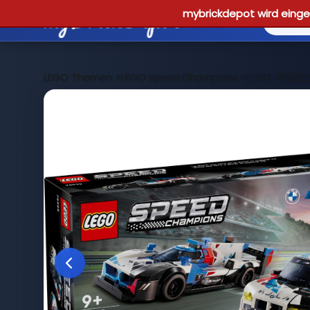
mybrickdepot wird einges
LEGO Themen
>
LEGO Speed Champions
>
LEGO 76922 