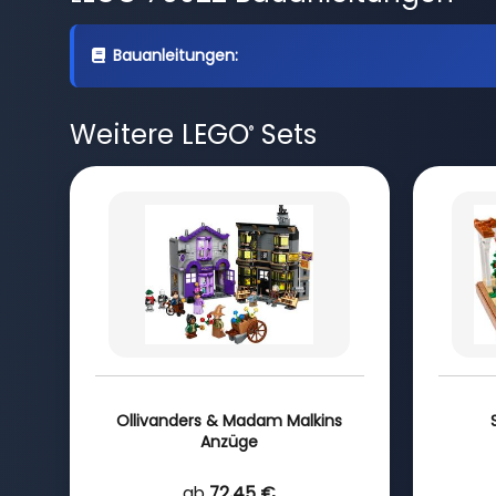
Bauanleitungen:
Weitere LEGO
Sets
®
Ollivanders & Madam Malkins
Anzüge
ab
72,45 €