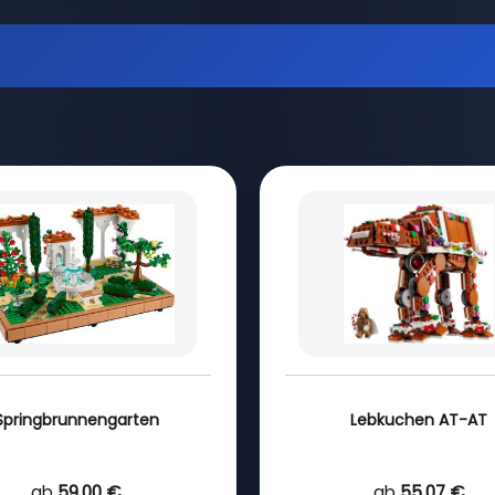
Springbrunnengarten
Lebkuchen AT-AT
ab
59,00 €
ab
55,07 €