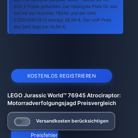
dich 2 Preise gefunden. Der niedrigste Preis für das
Set mit der Nummer 76945 und der EAN
5702016913514 beträgt 28,99 €. Der UVP Preis
des Sets liegt bei 19,99 €.
KOSTENLOS REGISTRIEREN
LEGO Jurassic World™ 76945 Atrociraptor:
Motorradverfolgungsjagd Preisvergleich
Versandkosten berücksichtigen
Preisfehler