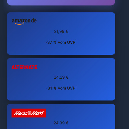
21,99 €
-37 % vom UVP!
24,29 €
-31 % vom UVP!
24,99 €