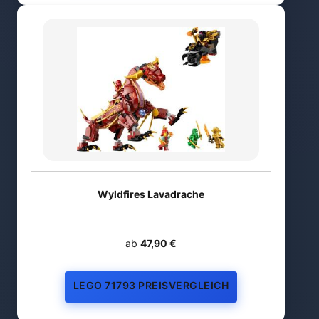
Wyldfires Lavadrache
ab
47,90 €
LEGO 71793 PREISVERGLEICH