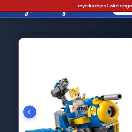
mybrickdepot wird einges
LEGO Themen
>
LEGO NEW
>
LEGO 77002 Cyclone vs. Me