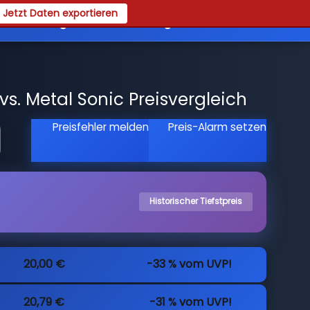
Jetzt Daten exportieren
es
Registrieren
Login
s. Metal Sonic Preisvergleich
Preisfehler melden
Preis-Alarm setzen
Historischer Tiefstpreis
20,00 €
-33 % vom UVP!
20,79 €
-31 % vom UVP!