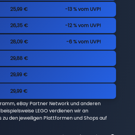
25,99 €
-13 % vom UVP!
26,35 €
-12 % vom UVP!
28,09 €
-6 % vom UVP!
29,88 €
29,99 €
29,99 €
gramm, eBay Partner Network und anderen
beispielsweise LEGO verdienen wir an
nks zu den jeweiligen Plattformen und Shops auf