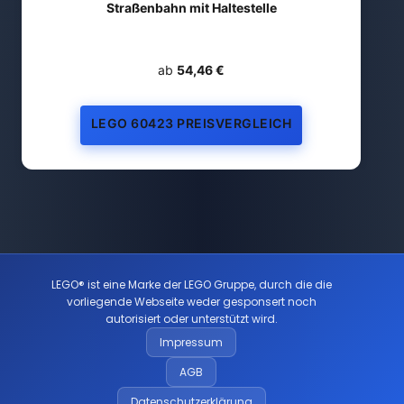
Straßenbahn mit Haltestelle
ab
54,46 €
LEGO 60423 PREISVERGLEICH
LEGO® ist eine Marke der LEGO Gruppe, durch die die
vorliegende Webseite weder gesponsert noch
autorisiert oder unterstützt wird.
Impressum
AGB
Datenschutzerklärung