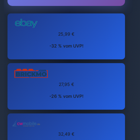
25,99 €
-32 % vom UVP!
27,95 €
-26 % vom UVP!
32,49 €