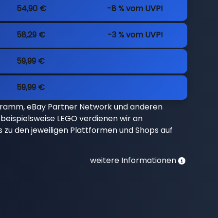
54,90 €
-8 % vom UVP!
58,29 €
-3 % vom UVP!
59,99 €
59,99 €
gramm, eBay Partner Network und anderen
beispielsweise LEGO verdienen wir an
nks zu den jeweiligen Plattformen und Shops auf
weitere Informationen