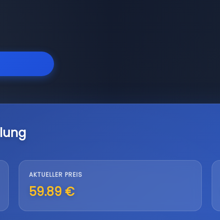
lung
AKTUELLER PREIS
59.89 €