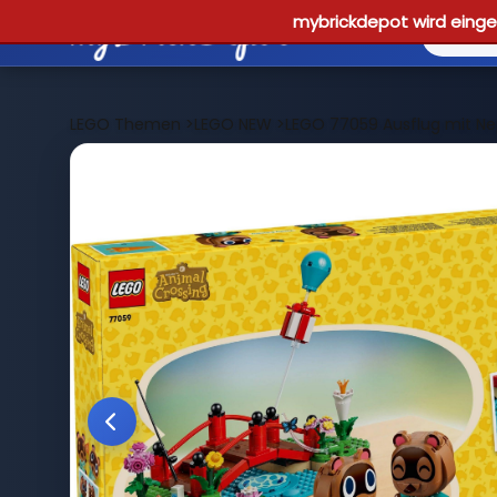
mybrickdepot wird einges
LEGO Themen
>
LEGO NEW
>
LEGO 77059 Ausflug mit N