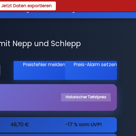
Jetzt Daten exportieren
es
Registrieren
Login
mit Nepp und Schlepp
Preisfehler melden
Preis-Alarm setzen
Historischer Tiefstpreis
49,70 €
-17 % vom UVP!