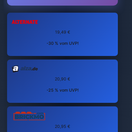
19,49 €
-30 % vom UVP!
20,90 €
-25 % vom UVP!
20,95 €